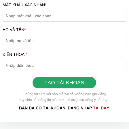
MẬT KHẨU XÁC NHẬN
*
HỌ VÀ TÊN
*
ĐIỆN THOẠI
*
HOÀN THÀNH
0898504321
Đăng ký tư vấn trực tiếp 24/7:
TẠO TÀI KHOẢN
Chúng tôi cam kết bảo mật và sẽ không bao giờ đăng
hay chia sẻ thông tin mà chưa có được sự đồng ý của bạn.
BẠN ĐÃ CÓ TÀI KHOẢN. ĐĂNG NHẬP
TẠI ĐÂY.