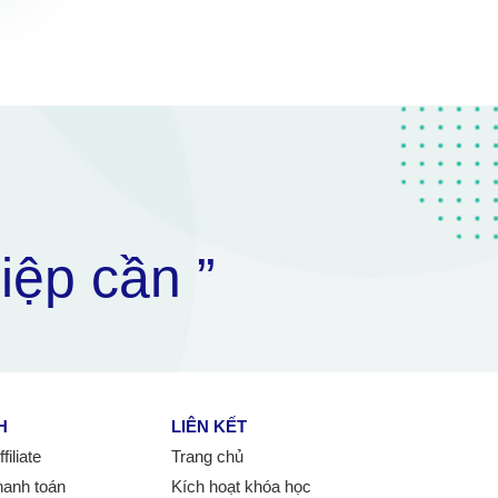
iệp cần ”
H
LIÊN KẾT
iliate
Trang chủ
hanh toán
Kích hoạt khóa học