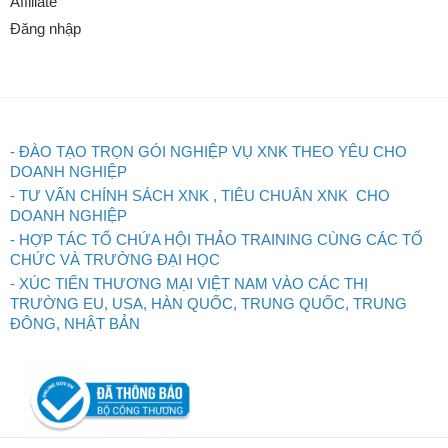
Affiliate
Đăng nhập
- ĐÀO TẠO TRỌN GÓI NGHIỆP VỤ XNK THEO YÊU CHO
DOANH NGHIỆP
- TƯ VẤN CHÍNH SÁCH XNK , TIÊU CHUÂN XNK CHO
DOANH NGHIỆP
- HỢP TÁC TỔ CHỨA HỘI THẢO TRAINING CÙNG CÁC TỔ
CHỨC VÀ TRƯỜNG ĐẠI HỌC
- XÚC TIẾN THƯƠNG MẠI VIỆT NAM VÀO CÁC THỊ
TRƯỜNG EU, USA, HÀN QUỐC, TRUNG QUỐC, TRUNG
ĐÔNG, NHẬT BẢN