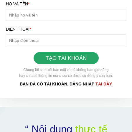
HỌ VÀ TÊN
*
ĐIỆN THOẠI
*
TẠO TÀI KHOẢN
Chúng tôi cam kết bảo mật và sẽ không bao giờ đăng
hay chia sẻ thông tin mà chưa có được sự đồng ý của bạn.
BẠN ĐÃ CÓ TÀI KHOẢN. ĐĂNG NHẬP
TẠI ĐÂY.
HOÀN THÀNH
Đăng ký tư vấn trực tiếp 24/7:
0898504321
“ Nội dung
thực tế