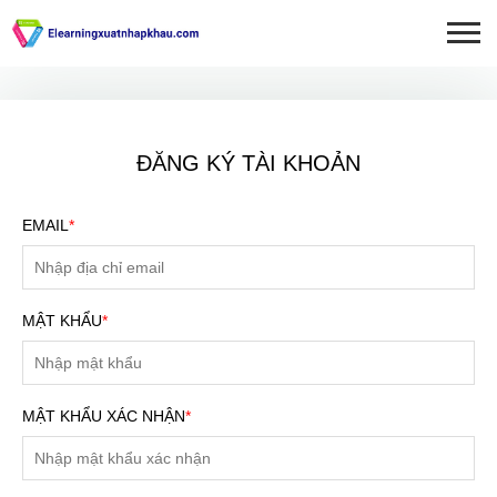
ĐĂNG KÝ TÀI KHOẢN
EMAIL
*
MẬT KHẨU
*
MẬT KHẨU XÁC NHẬN
*
ĐĂNG KÝ TƯ VẤN MIỄN
PHÍ