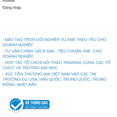
Affiliate
Đăng nhập
- ĐÀO TẠO TRỌN GÓI NGHIỆP VỤ XNK THEO YÊU CHO
DOANH NGHIỆP
- TƯ VẤN CHÍNH SÁCH XNK , TIÊU CHUÂN XNK CHO
DOANH NGHIỆP
- HỢP TÁC TỔ CHỨA HỘI THẢO TRAINING CÙNG CÁC TỔ
CHỨC VÀ TRƯỜNG ĐẠI HỌC
- XÚC TIẾN THƯƠNG MẠI VIỆT NAM VÀO CÁC THỊ
TRƯỜNG EU, USA, HÀN QUỐC, TRUNG QUỐC, TRUNG
ĐÔNG, NHẬT BẢN