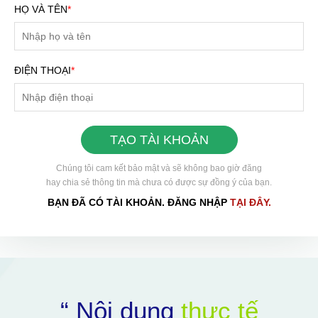
HỌ VÀ TÊN
*
ĐIỆN THOẠI
*
TẠO TÀI KHOẢN
Chúng tôi cam kết bảo mật và sẽ không bao giờ đăng
hay chia sẻ thông tin mà chưa có được sự đồng ý của bạn.
BẠN ĐÃ CÓ TÀI KHOẢN. ĐĂNG NHẬP
TẠI ĐÂY.
HOÀN THÀNH
Đăng ký tư vấn trực tiếp 24/7:
0898504321
“ Nội dung
thực tế