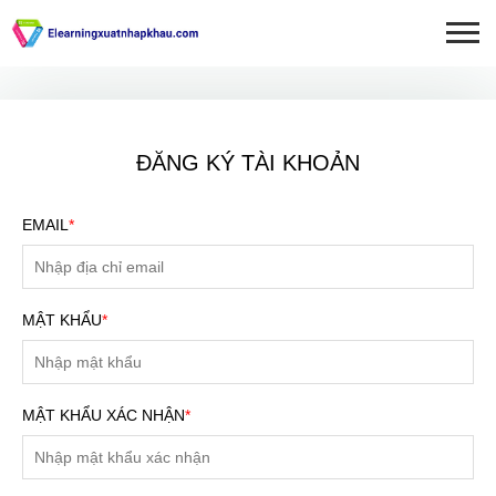
ĐĂNG KÝ TÀI KHOẢN
EMAIL
*
MẬT KHẨU
*
MẬT KHẨU XÁC NHẬN
*
ĐĂNG KÝ TƯ VẤN MIỄN
PHÍ