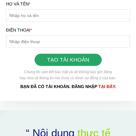
HỌ VÀ TÊN
*
ĐIỆN THOẠI
*
TẠO TÀI KHOẢN
Chúng tôi cam kết bảo mật và sẽ không bao giờ đăng
hay chia sẻ thông tin mà chưa có được sự đồng ý của bạn.
BẠN ĐÃ CÓ TÀI KHOẢN. ĐĂNG NHẬP
TẠI ĐÂY.
HOÀN THÀNH
Đăng ký tư vấn trực tiếp 24/7:
0898504321
“ Nội dung
thực tế