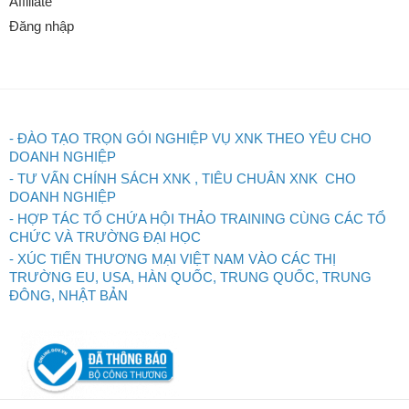
Affiliate
Đăng nhập
- ĐÀO TẠO TRỌN GÓI NGHIỆP VỤ XNK THEO YÊU CHO
DOANH NGHIỆP
- TƯ VẤN CHÍNH SÁCH XNK , TIÊU CHUÂN XNK CHO
DOANH NGHIỆP
- HỢP TÁC TỔ CHỨA HỘI THẢO TRAINING CÙNG CÁC TỔ
CHỨC VÀ TRƯỜNG ĐẠI HỌC
- XÚC TIẾN THƯƠNG MẠI VIỆT NAM VÀO CÁC THỊ
TRƯỜNG EU, USA, HÀN QUỐC, TRUNG QUỐC, TRUNG
ĐÔNG, NHẬT BẢN