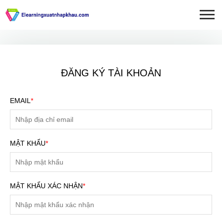
ĐĂNG KÝ TÀI KHOẢN
EMAIL
*
MẬT KHẨU
*
MẬT KHẨU XÁC NHẬN
*
ĐĂNG KÝ TƯ VẤN MIỄN
PHÍ