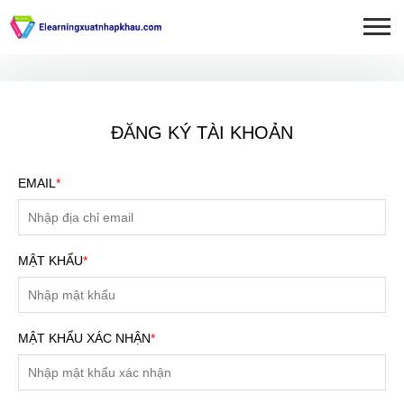
ĐĂNG KÝ TÀI KHOẢN
EMAIL
*
MẬT KHẨU
*
MẬT KHẨU XÁC NHẬN
*
ĐĂNG KÝ TƯ VẤN MIỄN
PHÍ