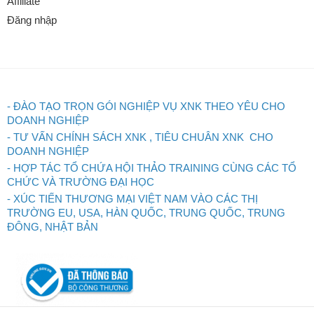
Affiliate
Đăng nhập
- ĐÀO TẠO TRỌN GÓI NGHIỆP VỤ XNK THEO YÊU CHO
DOANH NGHIỆP
- TƯ VẤN CHÍNH SÁCH XNK , TIÊU CHUÂN XNK CHO
DOANH NGHIỆP
- HỢP TÁC TỔ CHỨA HỘI THẢO TRAINING CÙNG CÁC TỔ
CHỨC VÀ TRƯỜNG ĐẠI HỌC
- XÚC TIẾN THƯƠNG MẠI VIỆT NAM VÀO CÁC THỊ
TRƯỜNG EU, USA, HÀN QUỐC, TRUNG QUỐC, TRUNG
ĐÔNG, NHẬT BẢN