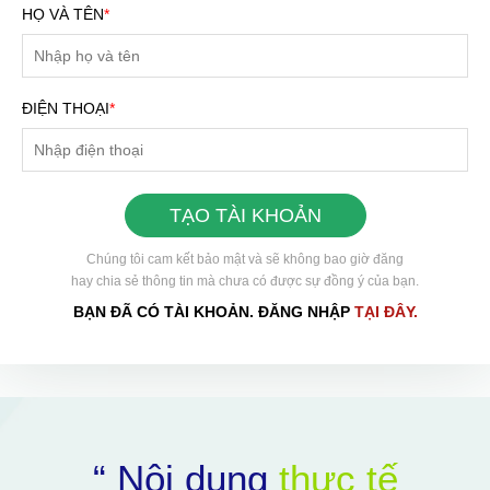
HỌ VÀ TÊN
*
ĐIỆN THOẠI
*
TẠO TÀI KHOẢN
Chúng tôi cam kết bảo mật và sẽ không bao giờ đăng
hay chia sẻ thông tin mà chưa có được sự đồng ý của bạn.
BẠN ĐÃ CÓ TÀI KHOẢN. ĐĂNG NHẬP
TẠI ĐÂY.
HOÀN THÀNH
Đăng ký tư vấn trực tiếp 24/7:
0898504321
“ Nội dung
thực tế