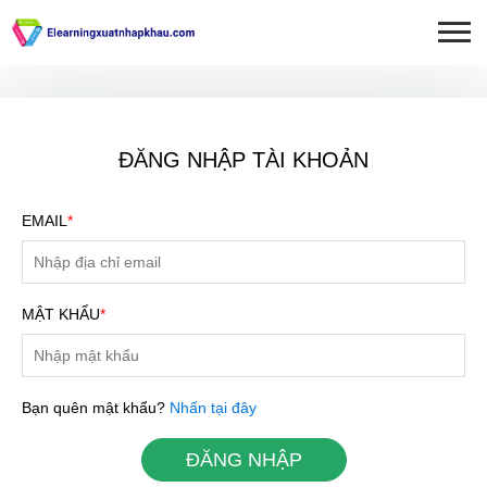
ĐĂNG NHẬP TÀI KHOẢN
EMAIL
*
MẬT KHẨU
*
ĐĂNG KÝ TƯ VẤN MIỄN
Bạn quên mật khẩu?
Nhấn tại đây
PHÍ
ĐĂNG NHẬP