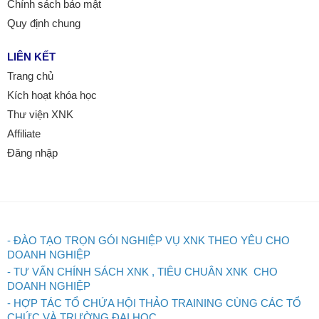
Chính sách bảo mật
Quy định chung
LIÊN KẾT
Trang chủ
Kích hoạt khóa học
Thư viện XNK
Affiliate
Đăng nhập
- ĐÀO TẠO TRỌN GÓI NGHIỆP VỤ XNK THEO YÊU CHO
DOANH NGHIỆP
- TƯ VẤN CHÍNH SÁCH XNK , TIÊU CHUÂN XNK CHO
DOANH NGHIỆP
- HỢP TÁC TỔ CHỨA HỘI THẢO TRAINING CÙNG CÁC TỔ
CHỨC VÀ TRƯỜNG ĐẠI HỌC