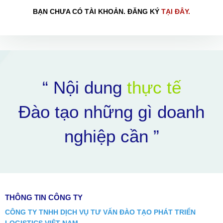
BẠN CHƯA CÓ TÀI KHOẢN. ĐĂNG KÝ
TẠI ĐÂY.
“ Nội dung
thực tế
Đào tạo những gì doanh
HOÀN THÀNH
nghiệp cần ”
Đăng ký tư vấn trực tiếp 24/7:
0898504321
THÔNG TIN CÔNG TY
CÔNG TY TNHH DỊCH VỤ TƯ VẤN ĐÀO TẠO PHÁT TRIỂN