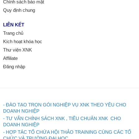
Chính sách bảo mật
Quy định chung
LIÊN KẾT
Trang chủ
Kích hoạt khóa học
Thư viện XNK
Affiliate
Đăng nhập
- ĐÀO TẠO TRỌN GÓI NGHIỆP VỤ XNK THEO YÊU CHO
DOANH NGHIỆP
- TƯ VẤN CHÍNH SÁCH XNK , TIÊU CHUÂN XNK CHO
DOANH NGHIỆP
- HỢP TÁC TỔ CHỨA HỘI THẢO TRAINING CÙNG CÁC TỔ
CHỨC VÀ TRƯỜNG ĐẠI HỌC