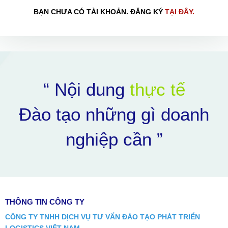
BẠN CHƯA CÓ TÀI KHOẢN. ĐĂNG KÝ
TẠI ĐÂY.
“ Nội dung
thực tế
Đào tạo những gì doanh
HOÀN THÀNH
nghiệp cần ”
Đăng ký tư vấn trực tiếp 24/7:
0898504321
THÔNG TIN CÔNG TY
CÔNG TY TNHH DỊCH VỤ TƯ VẤN ĐÀO TẠO PHÁT TRIỂN