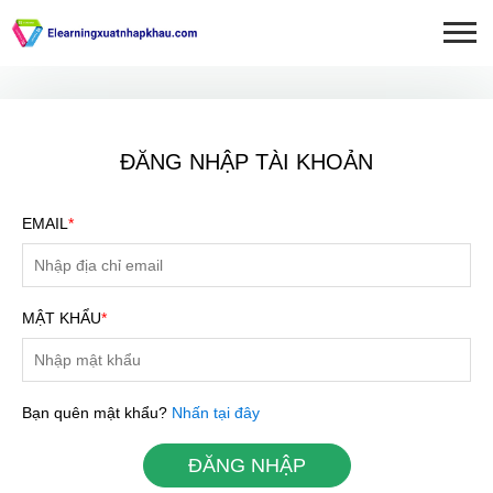
ĐĂNG NHẬP TÀI KHOẢN
EMAIL
*
MẬT KHẨU
*
ĐĂNG KÝ TƯ VẤN MIỄN
Bạn quên mật khẩu?
Nhấn tại đây
PHÍ
ĐĂNG NHẬP