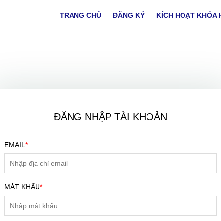
TRANG CHỦ
ĐĂNG KÝ
KÍCH HOẠT KHÓA 
ĐĂNG NHẬP TÀI KHOẢN
EMAIL
*
ĐĂNG KÝ TƯ VẤN MIỄN PHÍ
MẬT KHẨU
*