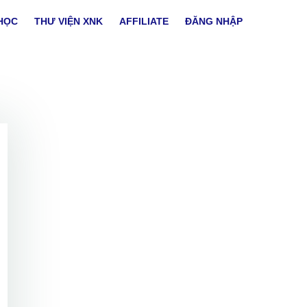
HỌC
THƯ VIỆN XNK
AFFILIATE
ĐĂNG NHẬP