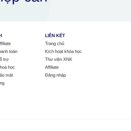
H
LIÊN KẾT
iliate
Trang chủ
hanh toán
Kích hoạt khóa học
ỗ trợ
Thư viện XNK
hoá học
Affiliate
ảo mật
Đăng nhập
ung