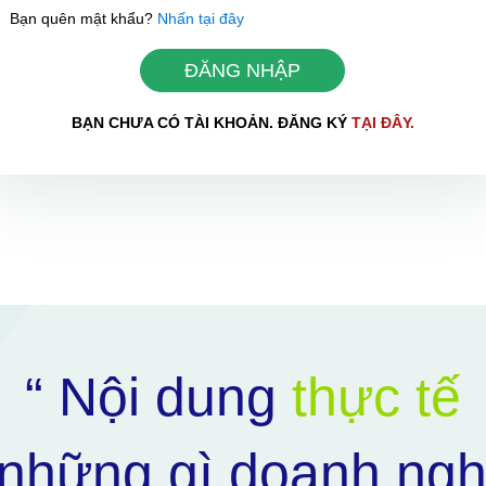
Bạn quên mật khẩu?
Nhấn tại đây
ĐĂNG NHẬP
BẠN CHƯA CÓ TÀI KHOẢN. ĐĂNG KÝ
TẠI ĐÂY.
HOÀN THÀNH
0898504321
Đăng ký tư vấn trực tiếp 24/7:
“ Nội dung
thực tế
những gì doanh ngh