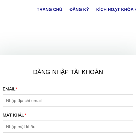
TRANG CHỦ
ĐĂNG KÝ
KÍCH HOẠT KHÓA 
ĐĂNG NHẬP TÀI KHOẢN
EMAIL
*
ĐĂNG KÝ TƯ VẤN MIỄN PHÍ
MẬT KHẨU
*