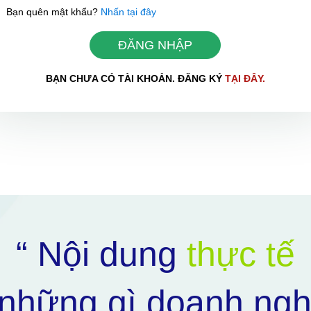
Bạn quên mật khẩu?
Nhấn tại đây
ĐĂNG NHẬP
BẠN CHƯA CÓ TÀI KHOẢN. ĐĂNG KÝ
TẠI ĐÂY.
HOÀN THÀNH
0898504321
Đăng ký tư vấn trực tiếp 24/7:
“ Nội dung
thực tế
những gì doanh ngh