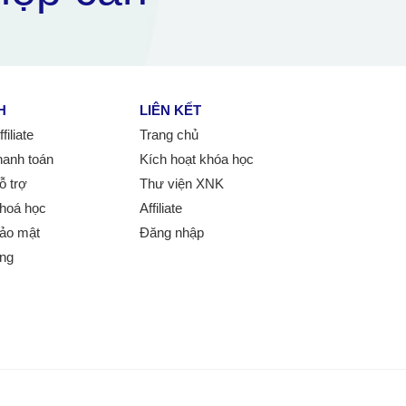
H
LIÊN KẾT
iliate
Trang chủ
hanh toán
Kích hoạt khóa học
ỗ trợ
Thư viện XNK
hoá học
Affiliate
ảo mật
Đăng nhập
ung