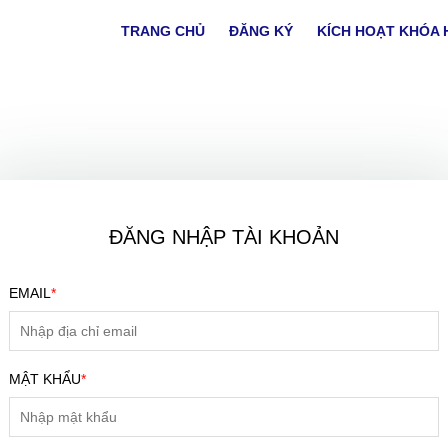
TRANG CHỦ
ĐĂNG KÝ
KÍCH HOẠT KHÓA 
ĐĂNG NHẬP TÀI KHOẢN
EMAIL
*
ĐĂNG KÝ TƯ VẤN MIỄN PHÍ
MẬT KHẨU
*