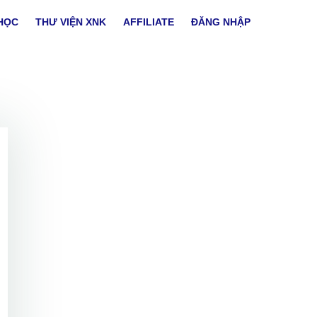
HỌC
THƯ VIỆN XNK
AFFILIATE
ĐĂNG NHẬP