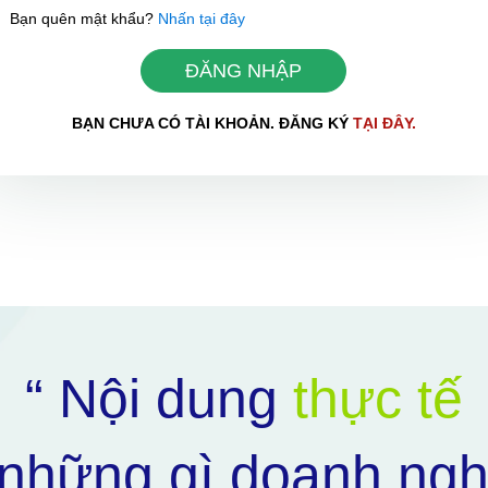
Bạn quên mật khẩu?
Nhấn tại đây
ĐĂNG NHẬP
BẠN CHƯA CÓ TÀI KHOẢN. ĐĂNG KÝ
TẠI ĐÂY.
HOÀN THÀNH
0898504321
Đăng ký tư vấn trực tiếp 24/7:
“ Nội dung
thực tế
những gì doanh ngh