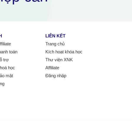
H
LIÊN KẾT
iliate
Trang chủ
hanh toán
Kích hoạt khóa học
ỗ trợ
Thư viện XNK
hoá học
Affiliate
ảo mật
Đăng nhập
ung