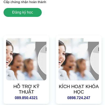
Cấp chứng nhận hoàn thành
Đăng ký học
HỖ TRỢ KỸ
KÍCH HOẠT KHÓA
THUẬT
HỌC
089.850.4321
0898.724.247