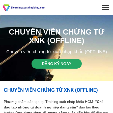
CHUYÊN VIÊN CHỨNG TỪ
XNK (OFFLINE)
Chuyên viên chứng từ xuất nhập khẩu (OFFLINE)
ĐĂNG KÝ NGAY
CHUYÊN VIÊN CHỨNG TỪ XNK (OFFLINE)
Phương châm đào tạo tại Training xuất nhập khẩu HCM:
“Chỉ
đào tạo những gì doanh nghiệp đang cần”
đào tạo theo
hướng
ứng dụng thực tế, mang công việc đến lớp
để đào tạo