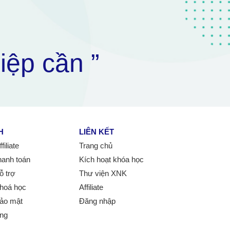
iệp cần ”
H
LIÊN KẾT
iliate
Trang chủ
hanh toán
Kích hoạt khóa học
ỗ trợ
Thư viện XNK
hoá học
Affiliate
ảo mật
Đăng nhập
ung