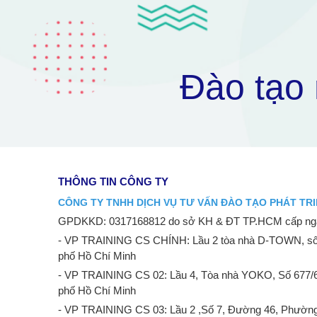
Đào tạo 
THÔNG TIN CÔNG TY
CÔNG TY TNHH DỊCH VỤ TƯ VẤN ĐÀO TẠO PHÁT TRI
GPDKKD: 0317168812 do sở KH & ĐT TP.HCM cấp ngà
- VP TRAINING CS CHÍNH: Lầu 2 tòa nhà D-TOWN, số
phố Hồ Chí Minh
- VP TRAINING CS 02: Lầu 4, Tòa nhà YOKO, Số 677/
phố Hồ Chí Minh
- VP TRAINING CS 03: Lầu 2 ,Số 7, Đường 46, Phường