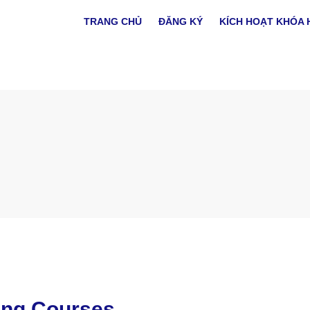
TRANG CHỦ
ĐĂNG KÝ
KÍCH HOẠT KHÓA 
ĐĂNG KÝ TƯ VẤN MIỄN PHÍ
ning Courses