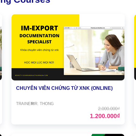
HOÀN THÀNH
0898504321
Đăng ký tư vấn trực tiếp 24/7:
CHUYÊN VIÊN CHỨNG TỪ XNK (ONLINE)
TRAINER:
MR. THONG
2.000.000₫
1.200.000₫