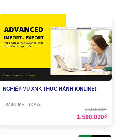
NGHIỆP VỤ XNK THỰC HÀNH (ONLINE)
TRAINER:
MR. THONG
2.500.000₫
1.500.000₫