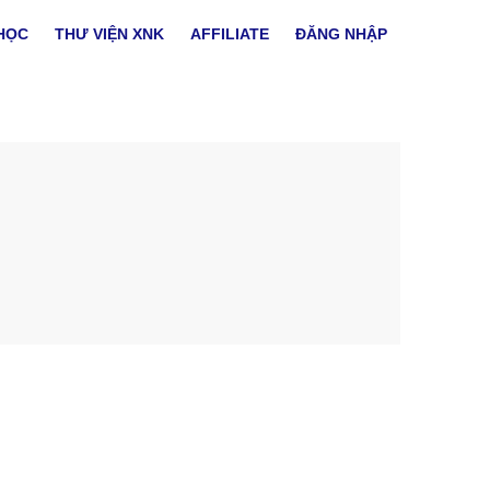
HỌC
THƯ VIỆN XNK
AFFILIATE
ĐĂNG NHẬP