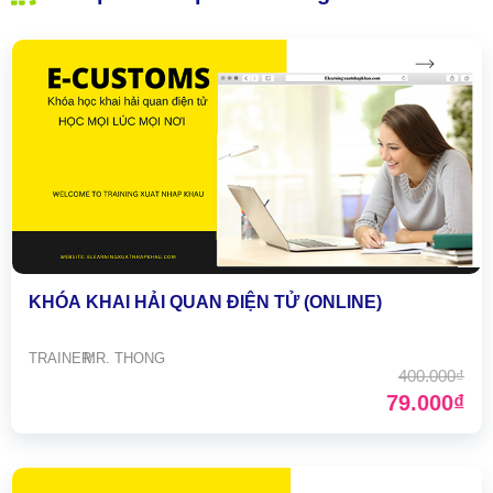
ĐĂNG KÝ TƯ VẤN MIỄN
KHÓA KHAI HẢI QUAN ĐIỆN TỬ (ONLINE)
PHÍ
TRAINER:
MR. THONG
400.000₫
79.000₫