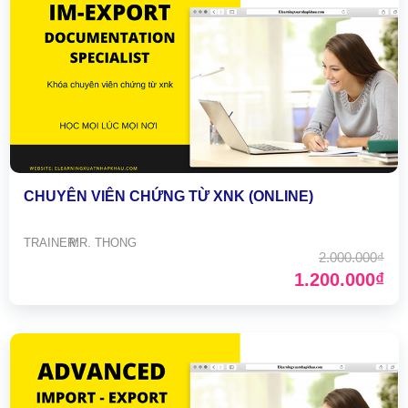
HOÀN THÀNH
Đăng ký tư vấn trực tiếp 24/7:
0898504321
CHUYÊN VIÊN CHỨNG TỪ XNK (ONLINE)
TRAINER:
MR. THONG
2.000.000₫
1.200.000₫