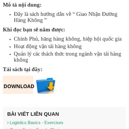
ĐĂNG KÝ TƯ VẤN MIỄN
Mô tả nội dung:
PHÍ
Đây là sách hướng dẫn về “ Giao Nhận Đường
Hàng Không ”
Khi đọc bạn sẽ nắm được:
Chính Phủ, hãng hàng không, hiệp hội quốc gia
Hoạt động vận tải hàng không
Quản lý các thách thức trong ngành vận tải hàng
không
Tải sách tại đây:
HOÀN THÀNH
Đăng ký tư vấn trực tiếp 24/7:
0898504321
BÀI VIẾT LIÊN QUAN
Logistics Basics - Exercises