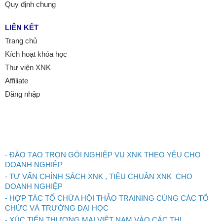
Quy định chung
LIÊN KẾT
Trang chủ
Kích hoạt khóa học
Thư viện XNK
Affiliate
Đăng nhập
- ĐÀO TẠO TRỌN GÓI NGHIỆP VỤ XNK THEO YÊU CHO
DOANH NGHIỆP
- TƯ VẤN CHÍNH SÁCH XNK , TIÊU CHUÂN XNK CHO
DOANH NGHIỆP
- HỢP TÁC TỔ CHỨA HỘI THẢO TRAINING CÙNG CÁC TỔ
CHỨC VÀ TRƯỜNG ĐẠI HỌC
- XÚC TIẾN THƯƠNG MẠI VIỆT NAM VÀO CÁC THỊ